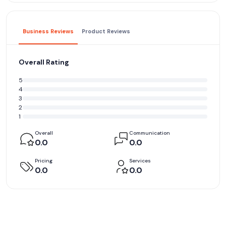
Business Reviews
Product Reviews
Overall Rating
5
4
3
2
1
Overall
Communication
0.0
0.0
Pricing
Services
0.0
0.0